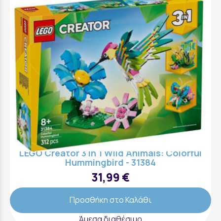
LEGO Creator 3 in 1 Wild Animals: Colorful
Hummingbird - 31384
31,99 €
Προσθήκη στο Καλάθι
Άμεσα διαθέσιμο