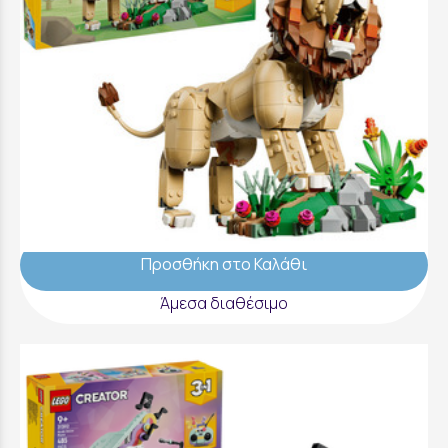
LEGO Creator 3 in 1 Wild Animals: Majestic
Lion - 31386
67,99 €
Προσθήκη στο Καλάθι
Άμεσα διαθέσιμο