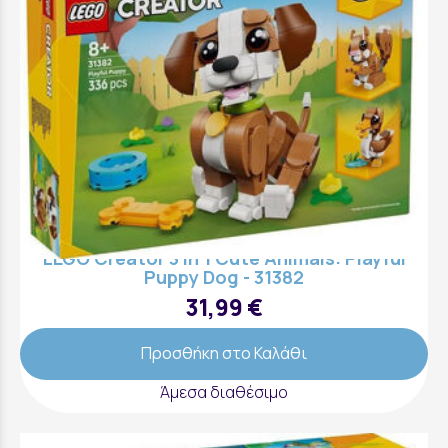
LEGO Creator 3 in 1 Cute Animals: Playful
Puppy Dog - 31382
31,99 €
Προσθήκη στο Καλάθι
Άμεσα διαθέσιμο