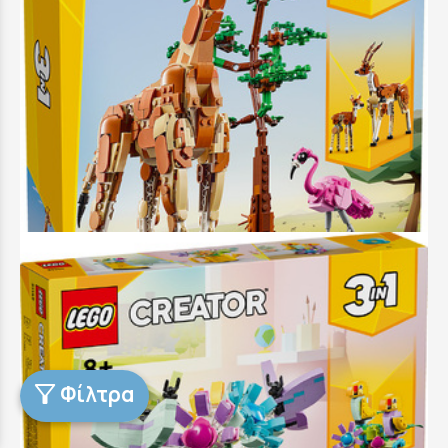
Lego Creator 3in1 Wild Safari Animals - 31150
69,99 €
Προσθήκη στο Καλάθι
Άμεσα διαθέσιμο
Copyright © 2018 - 2026 Παιδικά Παιχνίδια στην Πάτρα -
Φίλτρα
Kiderella
Κατασκευή Ιστοσελίδων New Media Soft