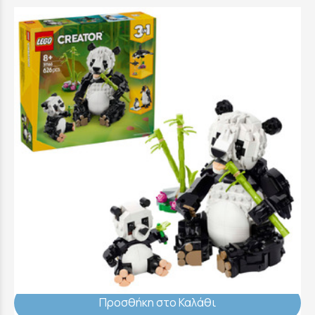
LEGO Creator Wild Animals: Panda Family -
31165
42,99 €
Προσθήκη στο Καλάθι