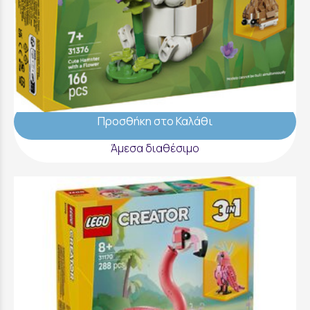
LEGO Creator 3 in 1 Cute Hamster With A
Flower - 31376
9,99 €
Προσθήκη στο Καλάθι
Άμεσα διαθέσιμο