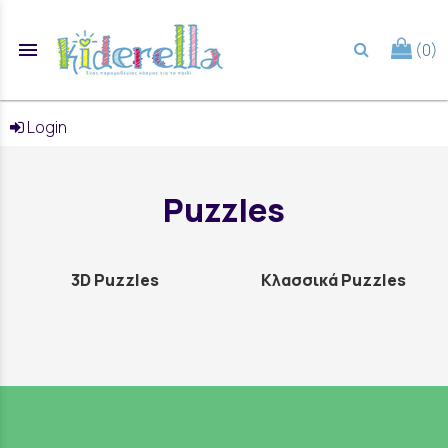
menu
(0)
search
Login
Puzzles
3D Puzzles
Κλασσικά Puzzles