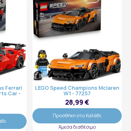
 Ferrari
LEGO Speed Champions Mclaren
ts Car -
W1 - 77257
28,99 €
Προσθήκη στο Καλάθι
άθι
Άμεσα διαθέσιμο