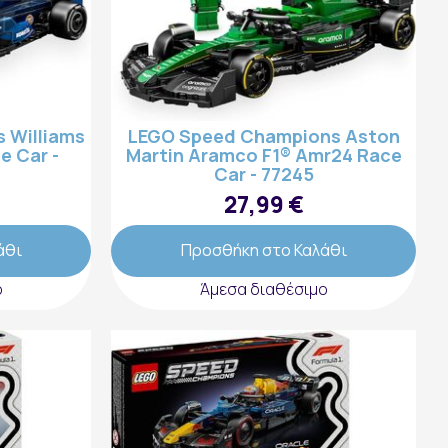
 Williams
LEGO Speed Champions Aston
e Car -
Martin Aramco F1® Amr24 Race
Car - 77245
27,99 €
άθι
Προσθήκη στο Καλάθι
ο
Άμεσα διαθέσιμο