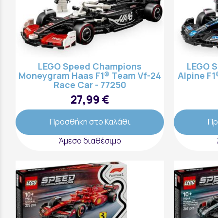
LEGO Speed Champions
LEGO S
Moneygram Haas F1® Team Vf-24
Alpine F
Race Car - 77250
27,99 €
Προσθήκη στο Καλάθι
Πρ
Άμεσα διαθέσιμο