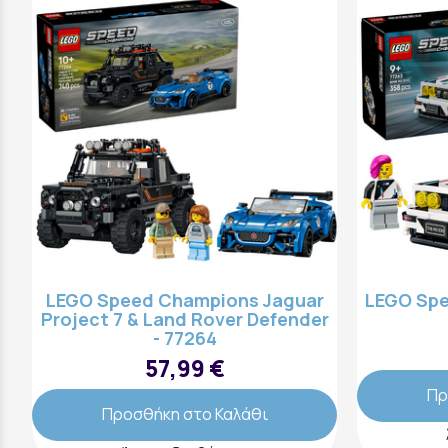
LEGO Speed Champions Jaguar
LEGO Sp
Project 7 & Land Rover Defender
- 77264
57,99 €
Πρ
Προσθήκη στο Καλάθι