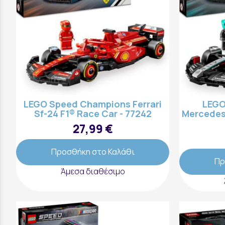
LEGO Speed Champions Ferrari
LEGO
Sf-24 F1® Race Car - 77242
Mercedes
27,99 €
Προσθήκη στο Καλάθι
Πρ
Άμεσα διαθέσιμο
Αποστολές & Επιστροφές
Τρόποι Παραγγελίας & Πληρωμής