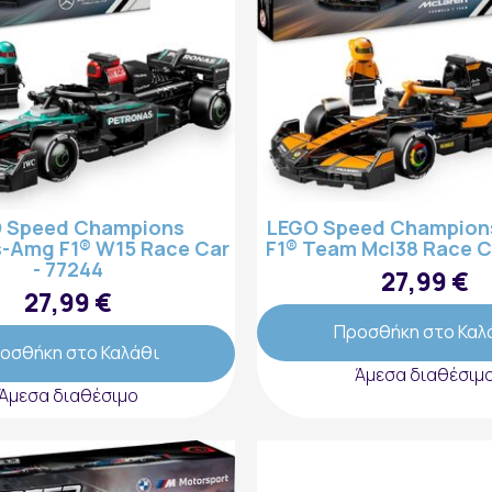
 Speed Champions
LEGO Speed Champion
-Amg F1® W15 Race Car
F1® Team Mcl38 Race Ca
- 77244
27,99 €
27,99 €
Προσθήκη στο Καλ
οσθήκη στο Καλάθι
Άμεσα διαθέσιμ
Άμεσα διαθέσιμο