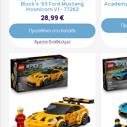
Block's '65 Ford Mustang
Academy 
Hoonicorn V1 - 77262
28,99 €
Πρ
Προσθήκη στο Καλάθι
Άμεσα διαθέσιμο