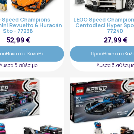
 Speed Champions
LEGO Speed Champions
ini Revuelto & Huracán
Centodieci Hyper Spor
Sto - 77238
77240
52,99 €
27,99 €
οσθήκη στο Καλάθι
Προσθήκη στο Καλ
Εγγραφή στο Newsletter
Άμεσα διαθέσιμο
Άμεσα διαθέσιμ
εγγραφή