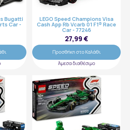
 Bugatti
LEGO Speed Champions Visa
ts Car -
Cash App Rb Vcarb 01 F1® Race
Car - 77246
27,99 €
άθι
Προσθήκη στο Καλάθι
ο
Άμεσα διαθέσιμο
Ακολουθήστε μας: