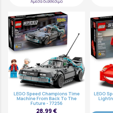
Άμεσα διαθέσιμο
LEGO Speed Champions Time
LEGO Sp
Machine From Back To The
Lightn
Future - 77256
28,99 €