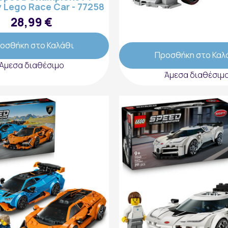
Lego Race Car - 77258
Revolut F1 Team R26 R
77259
28,99 €
28,99 €
οσθήκη στο Καλάθι
Προσθήκη στο Καλ
Άμεσα διαθέσιμο
Άμεσα διαθέσιμ