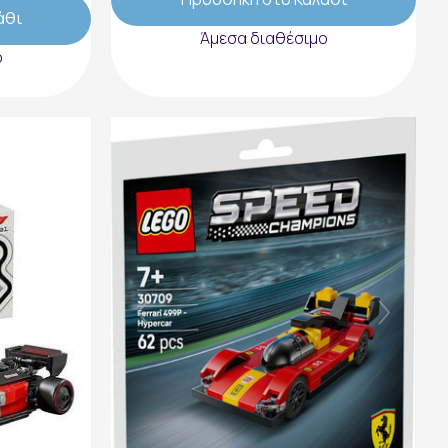
άθι
Άμεσα διαθέσιμο
ο
ns Audi
LEGO Speed Champions Ferrari