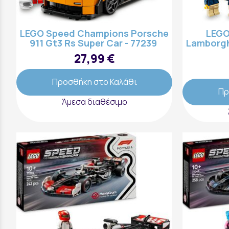
LEGO Speed Champions Porsche
LEGO
911 Gt3 Rs Super Car - 77239
Lamborgh
27,99 €
Προσθήκη στο Καλάθι
Πρ
Άμεσα διαθέσιμο
Επικοινωνήστε μαζί μας: