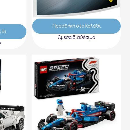
ace Car -
499P Hypercar - 30709
4,99 €
Προσθήκη στο Καλάθι
άθι
Άμεσα διαθέσιμο
ο