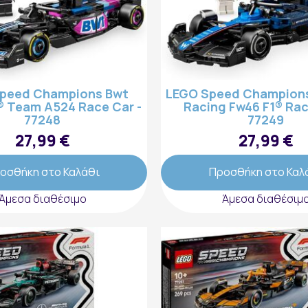
peed Champions Bwt
LEGO Speed Champions
1® Team A524 Race Car -
Racing Fw46 F1® Rac
77248
77249
27,99 €
27,99 €
οσθήκη στο Καλάθι
Προσθήκη στο Καλ
Άμεσα διαθέσιμο
Άμεσα διαθέσιμ