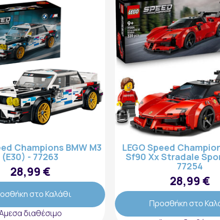
eed Champions BMW M3
LEGO Speed Champions
(E30) - 77263
Sf90 Xx Stradale Spor
77254
28,99 €
28,99 €
οσθήκη στο Καλάθι
Προσθήκη στο Καλ
Άμεσα διαθέσιμο