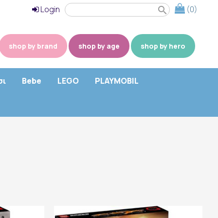
Login
(0)
search
shop by brand
shop by age
shop by hero
σι
Bebe
LEGO
PLAYMOBIL