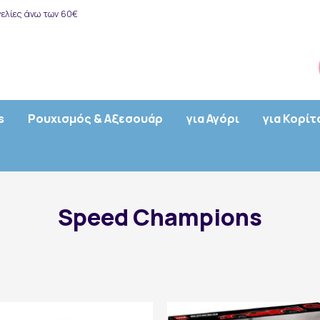
ελίες άνω των 60€
s
Ρουχισμός & Αξεσουάρ
για Αγόρι
για Κορίτ
Speed Champions