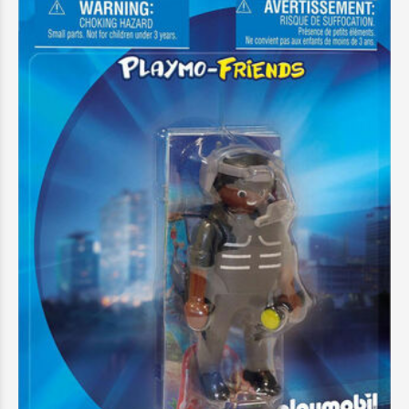
Playmobil Playmo-Friends Αρχηγός Ομάδας
Ειδικών Αποστολών - 70238
2,99 €
Προσθήκη στο Καλάθι
Άμεσα διαθέσιμο