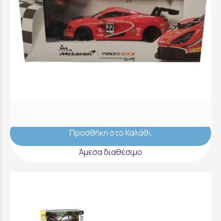
RW Racing Street Cars 1:24 McLaren 720S
Red - 6824M
19,99 €
Προσθήκη στο Καλάθι
Άμεσα διαθέσιμο