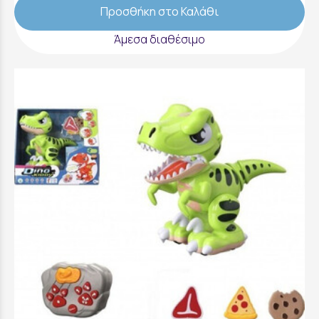
Προσθήκη στο Καλάθι
Άμεσα διαθέσιμο
Dynatech RC Τηλεκετευθυνόμενο Kiddy
Dino - FK10622