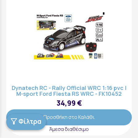
Dynatech RC - Rally Official WRC 1:16 pvc |
M-sport Ford Fiesta RS WRC - FK10452
34,99 €
Προσθήκη στο Καλάθι
Copyright © 2018 - 2026 Παιδικά Παιχνίδια στην Πάτρα -
Φίλτρα
Kiderella
Άμεσα διαθέσιμο
Κατασκευή Ιστοσελίδων New Media Soft