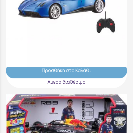
Τηλεκατευθυνόμενο Αυτοκίνητο Dynatech
1:24 Pagani Huayra Roadster Μπλε - FK10482
19,99 €
Προσθήκη στο Καλάθι
Άμεσα διαθέσιμο