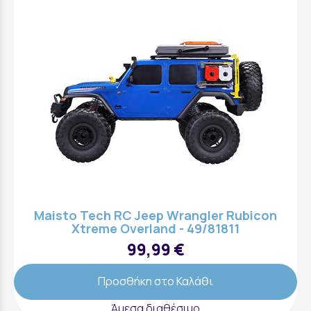
Maisto Tech RC Jeep Wrangler Rubicon
Xtreme Overland - 49/81811
99,99 €
Προσθήκη στο Καλάθι
Άμεσα διαθέσιμο