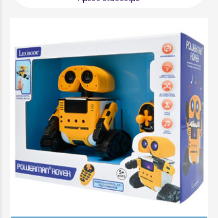
Lexibook Πολυλειτουργικό Ρομπότ
Powerman Rover - ROB14
34,99 €