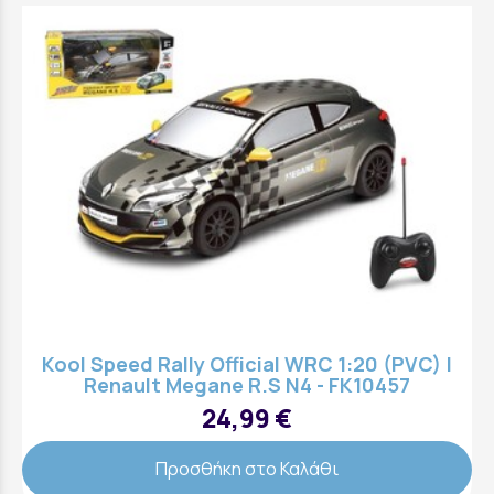
Kool Speed Rally Official WRC 1:20 (PVC) |
Renault Megane R.S N4 - FK10457
24,99 €
Προσθήκη στο Καλάθι