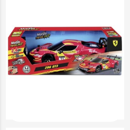
Τηλεκατευθυνόμενο 1:16 Race Ferrari 296
GT3 - 49/82862
59,99 €
Προσθήκη στο Καλάθι
Άμεσα διαθέσιμο