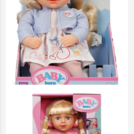
Baby Born Κούκλα Σοφία 36cm - 838662-
116725
29,99 €
Προσθήκη στο Καλάθι
Άμεσα διαθέσιμο