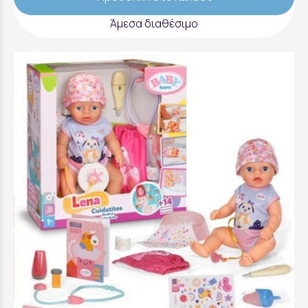
Άμεσα διαθέσιμο
Baby Born Lena Doctor Doll (36cm) - 840467-
116725