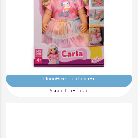
Baby Born Κούκλα Carla 43Cm - 838006-
116725
39,99 €
Προσθήκη στο Καλάθι
Άμεσα διαθέσιμο