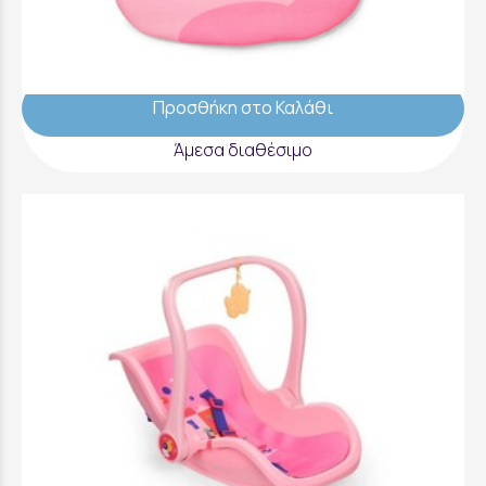
Baby Born Αξεσουάρ Κούκλας - Υπνόσακος -
839850-116726
14,99 €
Προσθήκη στο Καλάθι
Άμεσα διαθέσιμο