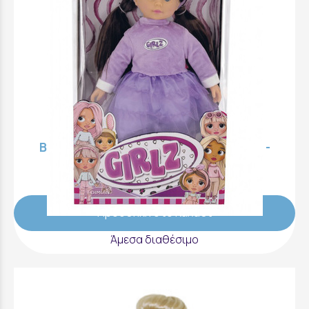
Bambolina Girlz Κούκλα Μόδας 46εκ. -
BD1242
29,99 €
Προσθήκη στο Καλάθι
Άμεσα διαθέσιμο