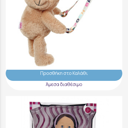
Baby Born Teddy Τσάντα Βόλτας Αλαξιέρα -
836354-116724
19,99 €
Προσθήκη στο Καλάθι
Άμεσα διαθέσιμο