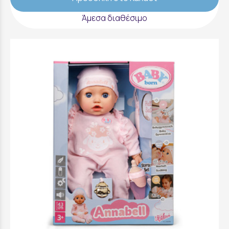
Άμεσα διαθέσιμο
Baby Born Annabell Διαδραστική Κούκλα Με
Αξεσουάρ 43Cm - 838396-116725