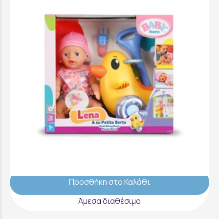
Baby Born Lena Κούκλα 36Cm & Berta Παπάκι
Περπατούρα - 840498-116725
49,99 €
Προσθήκη στο Καλάθι
Άμεσα διαθέσιμο