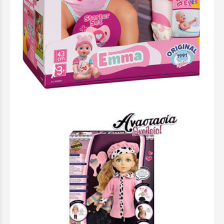
Baby Born Emma Διαδραστική Κούκλα Με
Αξεσουάρ 43Cm - 834800-116724
49,99 €
Προσθήκη στο Καλάθι
Άμεσα διαθέσιμο