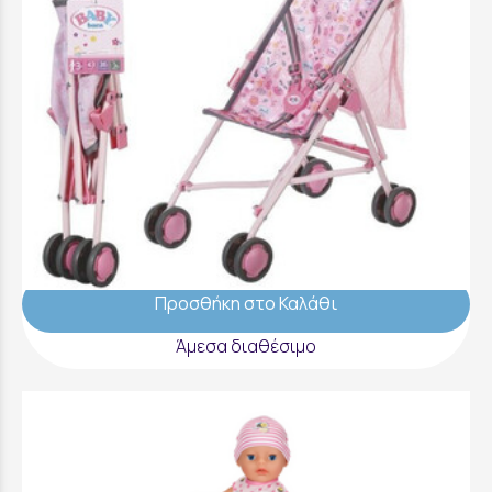
Baby Born Καροτσάκι Βόλτας Με Τσάντα -
832547-116723
24,99 €
Προσθήκη στο Καλάθι
Άμεσα διαθέσιμο