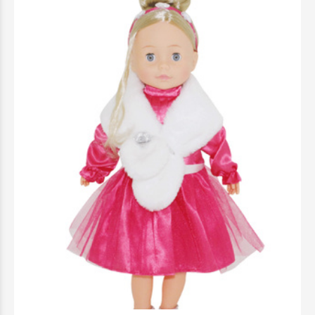
Bambolina Girlz Doll Με Αξεσουάρ 46cm -
BD1679
49,99 €
Προσθήκη στο Καλάθι
Άμεσα διαθέσιμο