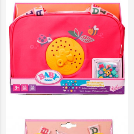
Baby Born Τσάντα Αλλαξιέρα Pinplay -
837610-116725
24,99 €
Προσθήκη στο Καλάθι
Άμεσα διαθέσιμο