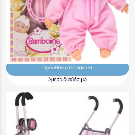
Bambolina Amore 26εκ Mε 4 Ήχους Ροζ -
BD1814
19,99 €
Προσθήκη στο Καλάθι
Άμεσα διαθέσιμο