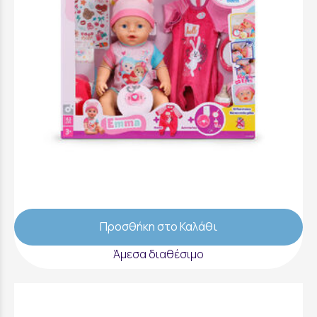
Baby born Εmma Διαδραστική Kούκλα Mε
Aξεσουάρ Kαι Φορμάκι 43cm - 840504-
116725
59,99 €
Προσθήκη στο Καλάθι
Άμεσα διαθέσιμο