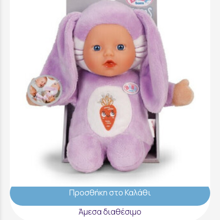
Baby Born Μωράκι Λαγουδάκι 26cm -
837443-116725
12,99 €
Προσθήκη στο Καλάθι
Άμεσα διαθέσιμο