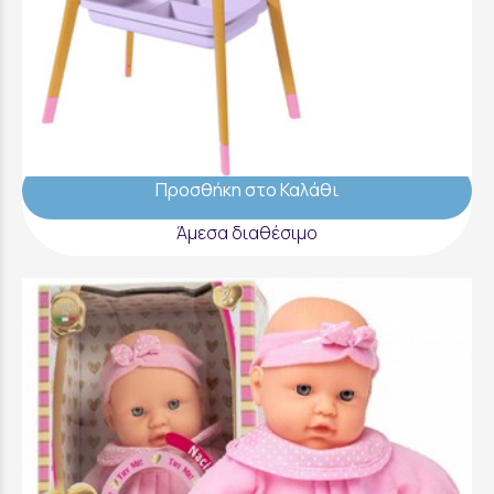
Baby Born Αλλαξιέρα Τραπεζάκι - 829998-
116721
39,99 €
Προσθήκη στο Καλάθι
Άμεσα διαθέσιμο