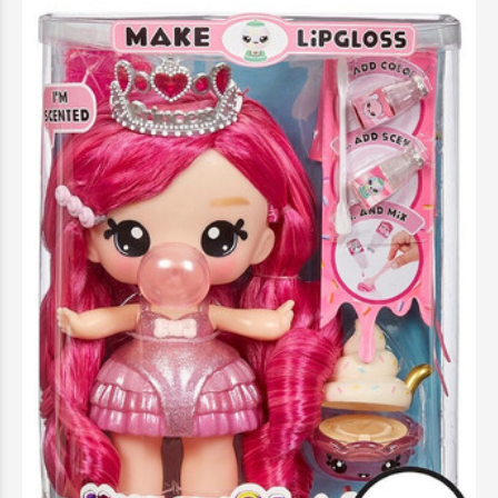
Yummiland Μεγάλη Κούκλα 25 Εκ.+ Lipgloss
Pet- Bianca Bubblegum - 120735EUC
34,99 €
Προσθήκη στο Καλάθι