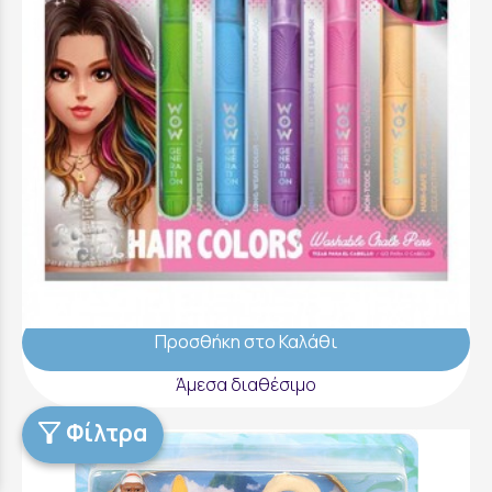
WOW Generation 5 Scented Washable Hair
Colors Chalks - WOW00165
14,99 €
Προσθήκη στο Καλάθι
Άμεσα διαθέσιμο
Copyright © 2018 - 2026 Παιδικά Παιχνίδια στην Πάτρα -
Φίλτρα
Kiderella
Κατασκευή Ιστοσελίδων New Media Soft