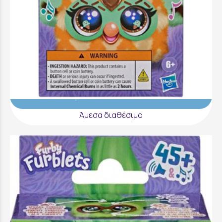
Furby - Furblet Foodie Min Tee - G3369
12,99 €
Προσθήκη στο Καλάθι
Άμεσα διαθέσιμο