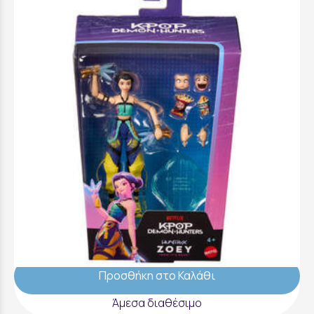
K-Pop Demon Hunters Φιγούρες 15εκ. με
Εκφράσεις Και Αξεσουάρ - Zoey - JRY32
29,99 €
Προσθήκη στο Καλάθι
Άμεσα διαθέσιμο