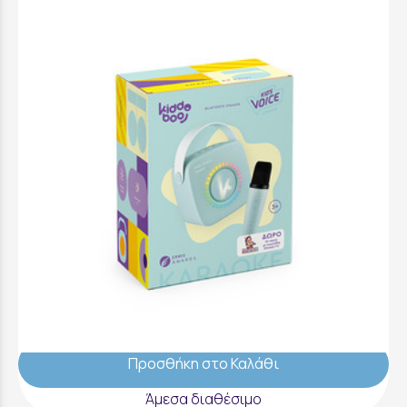
Kiddoboo Mini Karaoke Speaker & Mic Blue -
KBT3NTBLU
29,99 €
Προσθήκη στο Καλάθι
Άμεσα διαθέσιμο