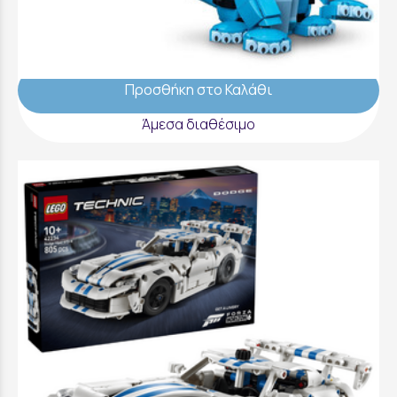
LEGO Kpop Demon Hunters Derpy Tiger And
Sussie Bird - 72537
72,99 €
Προσθήκη στο Καλάθι
Άμεσα διαθέσιμο