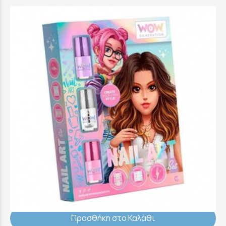
Wow Generation Βερνίκι Νυχιών Που
Αλλάζει Χρώμα Στο Φως - WOW00166
14,99 €
Προσθήκη στο Καλάθι