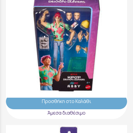
K-Pop Demon Hunters Φιγούρες 15εκ. με
Εκφράσεις Και Αξεσουάρ Abby - JKY34
29,99 €
Προσθήκη στο Καλάθι
Άμεσα διαθέσιμο