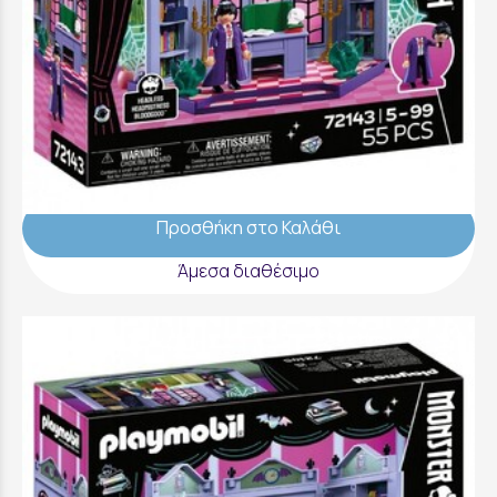
Playmobil Monster High Γραφείο Της
Διευθύντριας Bloodgood - 72143
44,99 €
Προσθήκη στο Καλάθι
Άμεσα διαθέσιμο