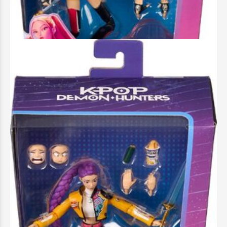
Άμεσα διαθέσιμο
K-Pop Demon Hunters Φιγούρες 15εκ. με
Εκφράσεις Και Αξεσουάρ Rumi - JYR30