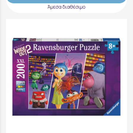
Άμεσα διαθέσιμο
Ravensburger Παζλ 200XXL τεμ. Τα Μυαλά
Που Κουβαλάς 2 - 12001610
12,99 €