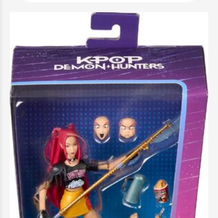
K-Pop Demon Hunters Φιγούρες 15εκ. με
Εκφράσεις Και Αξεσουάρ - Mira - JRY31
29,99 €
Προσθήκη στο Καλάθι