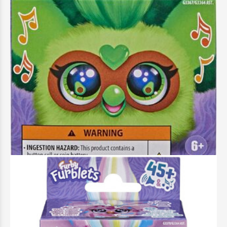
Furby - Furblet Foodies Avo Kah - G3367
12,99 €
Προσθήκη στο Καλάθι
Άμεσα διαθέσιμο