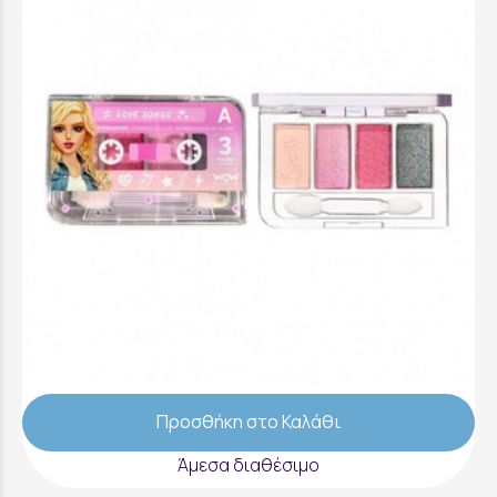
WOW Generation Vintage Cassette
Eyeshadow Palette - 3 Χρώματα -
WOW00176
6,99 €
Προσθήκη στο Καλάθι
Άμεσα διαθέσιμο