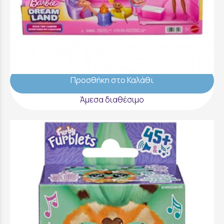
Barbie Dream Land Road Trip Τροχόσπιτο
Σετ Παιχνιδιού με 20 Αξεσουάρ - JMK45
49,99 €
Προσθήκη στο Καλάθι
Άμεσα διαθέσιμο