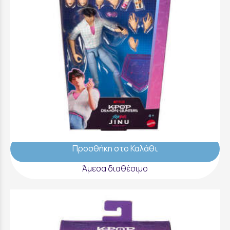
K-Pop Demon Hunters Φιγούρες 15εκ. με
Εκφράσεις Και Αξεσουάρ Jinu - JRY33
29,99 €
Προσθήκη στο Καλάθι
Άμεσα διαθέσιμο