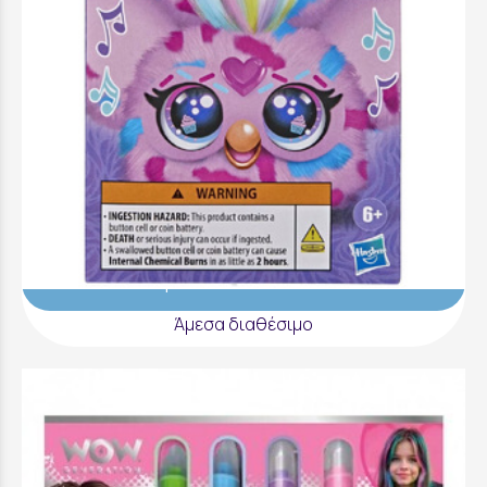
Furby - Furblet Foodie Cay Kee - G3370
12,99 €
Προσθήκη στο Καλάθι
Άμεσα διαθέσιμο