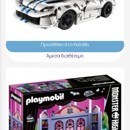
LEGO Technic Dodge Viper GTS-R Sports
Car - 42234
67,99 €
Προσθήκη στο Καλάθι
Άμεσα διαθέσιμο