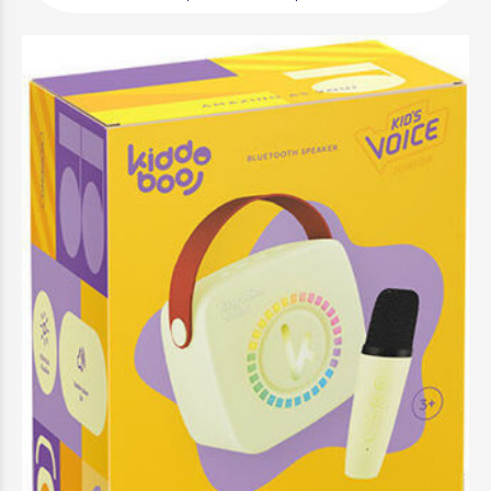
Kiddoboo KidsVoice Junior mini Karaoke
Speaker & Mic Yellow - KBT3NTYEL
29,99 €