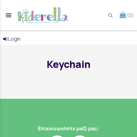
menu
(0)
search
Login
Keychain
Επικοινωνήστε μαζί μας: