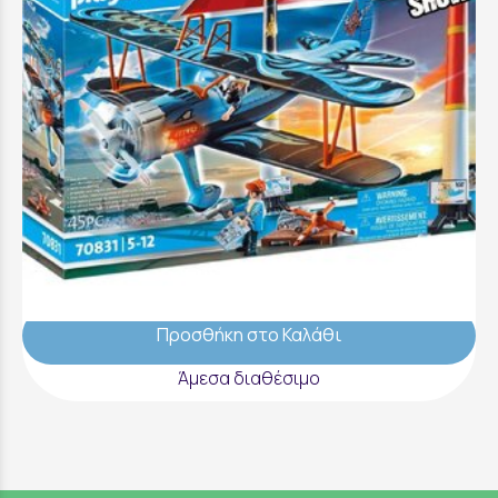
Playmobil Air Stunt Show Διπλάνο Φοίνικας
- 70831
74,99 €
Προσθήκη στο Καλάθι
Άμεσα διαθέσιμο