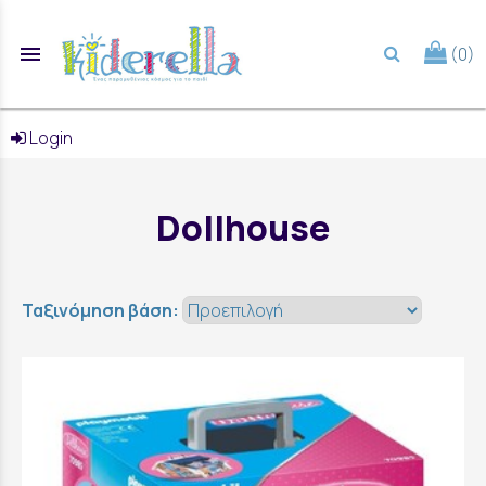
menu
(0)
search
Login
Dollhouse
Ταξινόμηση βάση: