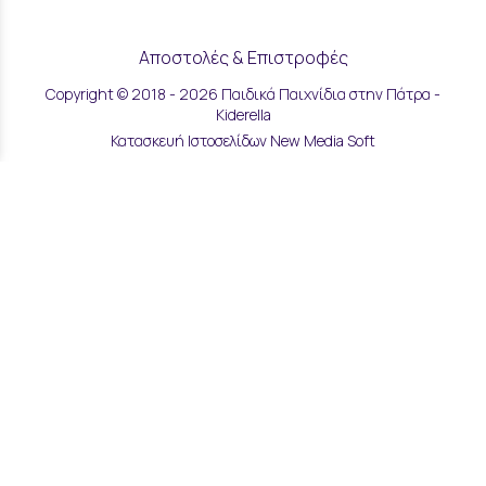
Αποστολές & Επιστροφές
Copyright © 2018 - 2026 Παιδικά Παιχνίδια στην Πάτρα -
Τρόποι Παραγγελίας & Πληρωμής
Kiderella
Κατασκευή Ιστοσελίδων New Media Soft
Επικοινωνία
Μάθετε για εμάς
Όροι Χρήσης & Ασφάλεια
Πολιτική Απορρήτου
Ρυθμίσεις Cookies