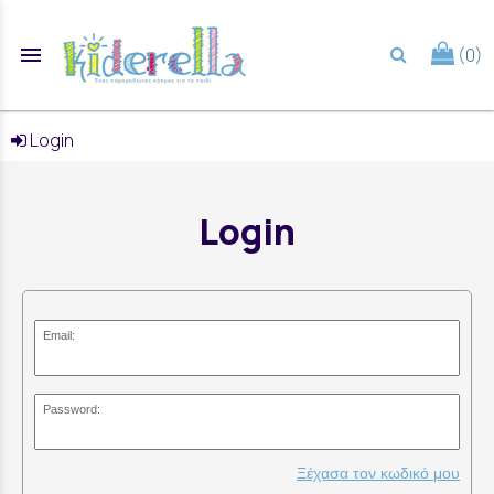
menu
(0)
search
Login
Login
Email:
Password:
Ξέχασα τον κωδικό μου