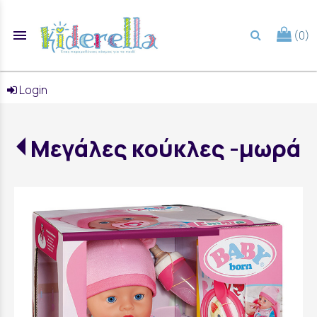
menu
(0)
search
Login
Μεγάλες κούκλες -μωρά