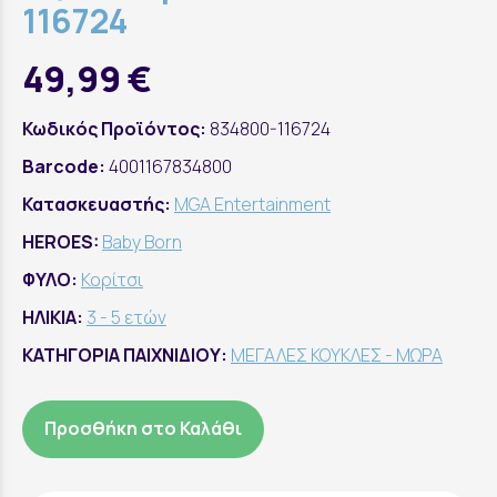
116724
49,99 €
Κωδικός Προϊόντος:
834800-116724
Barcode:
4001167834800
Κατασκευαστής:
MGA Entertainment
HEROES:
Baby Born
ΦΥΛΟ:
Κορίτσι
ΗΛΙΚΙΑ:
3 - 5 ετών
ΚΑΤΗΓΟΡΙΑ ΠΑΙΧΝΙΔΙΟΥ:
ΜΕΓΑΛΕΣ ΚΟΥΚΛΕΣ - ΜΩΡΑ
Προσθήκη στο Καλάθι