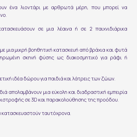
ουν ένα λιοντάρι με αρθρωτά μέρη, που μπορεί να
νο.
ατασκευάσουν σε μια λέαινα ή σε 2 παιχνιδιάρικα
Ακολουθήστε μας:
 με μια μικρή βοηθητική κατασκευή από βράχια και φυτά
ληρωμένη σκηνή φύσης ως διακοσμητικό για ράφι ή
ρετική ιδέα δώρου για παιδιά και λάτρεις των ζώων.
ιδιά απολαμβάνουν μια εύκολη και διαδραστική εμπειρία
ριστροφής σε 3D και παρακολούθησης της προόδου.
α κατασκευαστούν ταυτόχρονα.