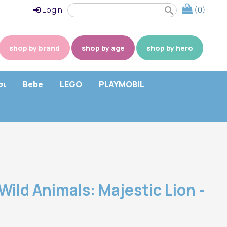
Login
(0)
search
shop by brand
shop by age
shop by hero
σι
Bebe
LEGO
PLAYMOBIL
Wild Animals: Majestic Lion -