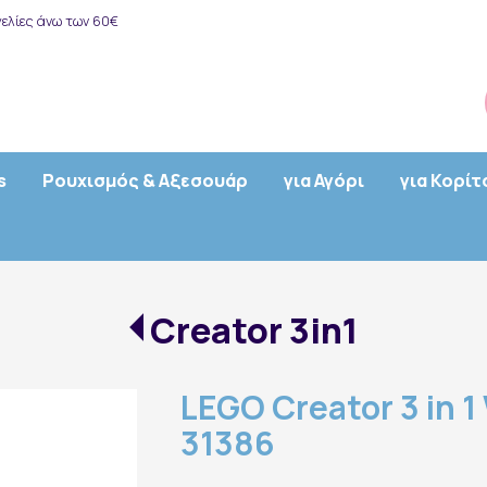
ελίες άνω των 60€
s
Ρουχισμός & Αξεσουάρ
για Αγόρι
για Κορίτ
Creator 3in1
LEGO Creator 3 in 1 
31386