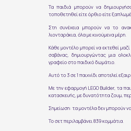
Τα παιδιά μπορούν να δημιουργήσ
Εγγραφή στο Newsletter
τοποθετηθεί είτε όρθιο είτε ξαπλωμέ
Στη συνέχεια μπορούν να το ανακ
λιονταράκια, όλα με κινούμενα μέρη.
Κάθε μοντέλο μπορεί να εκτεθεί μαζί
σαβάνας, δημιουργώντας μια ολοκ
γραφείο στο παιδικό δωμάτιο.
Αυτό το 3 σε 1 παιχνίδι αποτελεί εξαι
εγγραφή
Με την εφαρμογή LEGO Builder, τα πα
κατασκευής, με δυνατότητα ζουμ, πε
Σημείωση: τα μοντέλα δεν μπορούν ν
Το σετ περιλαμβάνει 839 κομμάτια.