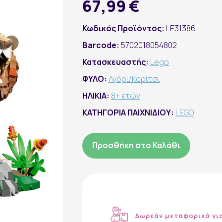
67,99 €
Κωδικός Προϊόντος:
LE31386
Barcode:
5702018054802
Κατασκευαστής:
Lego
ΦΥΛΟ:
Αγόρι/Κορίτσι
ΗΛΙΚΙΑ:
8+ ετών
ΚΑΤΗΓΟΡΙΑ ΠΑΙΧΝΙΔΙΟΥ:
LEGO
Προσθήκη στο Καλάθι
Δωρεάν μεταφορικά γι