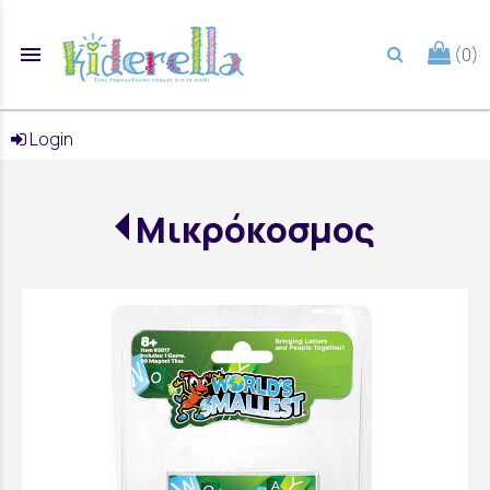
menu
(0)
search
Login
Μικρόκοσμος