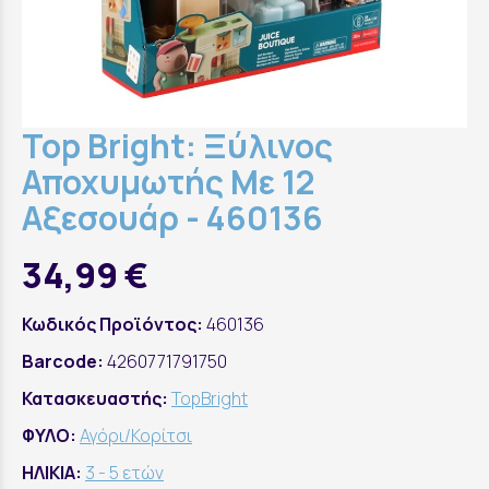
Top Bright: Ξύλινος
Αποχυμωτής Με 12
Αξεσουάρ - 460136
34,99 €
Κωδικός Προϊόντος:
460136
Barcode:
4260771791750
Κατασκευαστής:
TopBright
ΦΥΛΟ:
Αγόρι/Κορίτσι
ΗΛΙΚΙΑ:
3 - 5 ετών