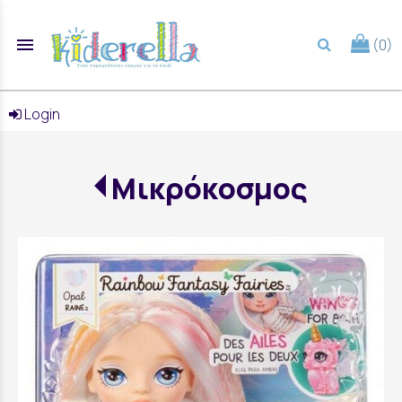
menu
(0)
search
Login
Μικρόκοσμος