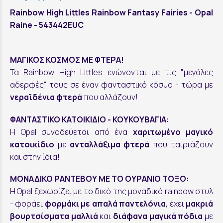
Rainbow High Littles Rainbow Fantasy Fairies - Opal
Raine - 543442EUC
ΜΑΓΙΚΟΣ ΚΟΣΜΟΣ ΜΕ ΦΤΕΡΑ!
Τα Rainbow High Littles ενώνονται με τις "μεγάλες
αδερφές" τους σε έναν φανταστικό κόσμο - τώρα με
νεραϊδένια φτερά
που αλλάζουν!
ΦΑΝΤΑΣΤΙΚΟ ΚΑΤΟΙΚΙΔΙΟ - ΚΟΥΚΟΥΒΑΓΙΑ:
Η Opal συνοδεύεται από ένα
χαριτωμένο μαγικό
κατοικίδιο
με
ανταλλάξιμα φτερά
που ταιριάζουν
και στην ίδια!
ΜΟΝΑΔΙΚΟ ΡΑΝΤΕΒΟΥ ΜΕ ΤΟ ΟΥΡΑΝΙΟ ΤΟΞΟ:
Η Opal ξεχωρίζει με το δικό της μοναδικό rainbow στυλ
- φοράει
φορμάκι με απαλά παντελόνια
, έχει
μακριά
βουρτσίσματα μαλλιά
και
διάφανα μαγικά πόδια
με