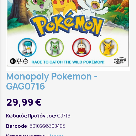
Monopoly Pokemon -
GAG0716
29,99 €
Κωδικός Προϊόντος:
G0716
Barcode:
5010996308405