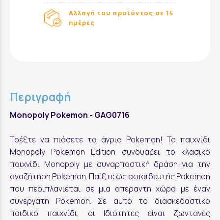
Αλλαγή του προϊόντος σε 14
ημέρες
Περιγραφή
Monopoly Pokemon - GAG0716
Τρέξτε να πιάσετε τα άγρια Pokemon! Το παιχνίδι
Monopoly Pokemon Edition συνδυάζει το κλασικό
παιχνίδι Monopoly με συναρπαστική δράση για την
αναζήτηση Pokemon. Παίξτε ως εκπαιδευτής Pokemon
που περιπλανιέται σε μια απέραντη χώρα με έναν
συνεργάτη Pokemon. Σε αυτό το διασκεδαστικό
παιδικό παιχνίδι, οι Ιδιότητες είναι ζωντανές