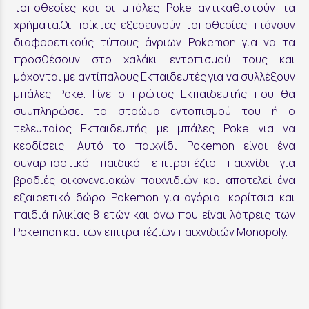
τοποθεσίες και οι μπάλες Poke αντικαθιστούν τα
χρήματα.Οι παίκτες εξερευνούν τοποθεσίες, πιάνουν
διαφορετικούς τύπους άγριων Pokemon για να τα
προσθέσουν στο χαλάκι εντοπισμού τους και
μάχονται με αντίπαλους Εκπαιδευτές για να συλλέξουν
μπάλες Poke. Γίνε ο πρώτος Εκπαιδευτής που θα
συμπληρώσει το στρώμα εντοπισμού του ή ο
τελευταίος Εκπαιδευτής με μπάλες Poke για να
κερδίσεις! Αυτό το παιχνίδι Pokemon είναι ένα
συναρπαστικό παιδικό επιτραπέζιο παιχνίδι για
βραδιές οικογενειακών παιχνιδιών και αποτελεί ένα
εξαιρετικό δώρο Pokemon για αγόρια, κορίτσια και
παιδιά ηλικίας 8 ετών και άνω που είναι λάτρεις των
Pokemon και των επιτραπέζιων παιχνιδιών Monopoly.