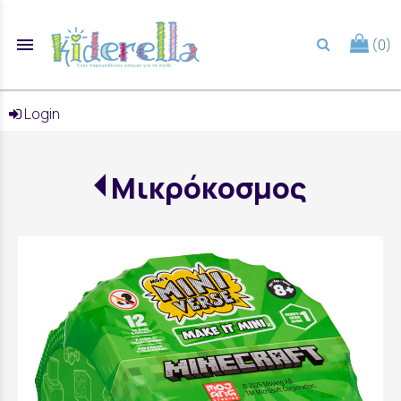
menu
(0)
search
Login
Μικρόκοσμος