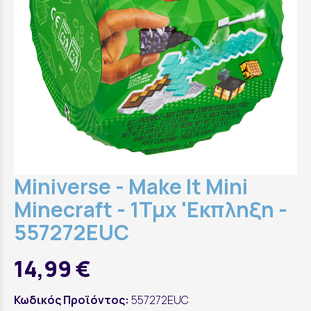
Miniverse - Make It Mini
Minecraft - 1Τμχ 'Εκπληξη -
557272EUC
14,99 €
Κωδικός Προϊόντος:
557272EUC