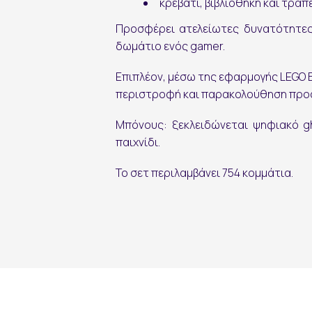
κρεβάτι, βιβλιοθήκη και τρα
Προσφέρει ατελείωτες δυνατότητες 
δωμάτιο ενός gamer.
Επιπλέον, μέσω της εφαρμογής
LEGO B
περιστροφή και παρακολούθηση προ
Μπόνους: ξεκλειδώνεται ψηφιακό gh
παιχνίδι.
Το σετ περιλαμβάνει 754 κομμάτια.