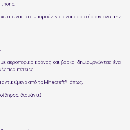
πτήσης.
χεία είναι ότι μπορούν να αναπαραστήσουν όλη την
t
ί με αεροπορικό κράνος και βάρκα, δημιουργώντας ένα
Ακολουθήστε μας:
κές περιπέτειες.
 αντικείμενα από το Minecraft®, όπως:
σίδηρος, διαμάντι)