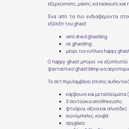
εξερεύνησης, μάχης, κατασκευής και 
Ένα από τα πιο ενδιαφέροντα στοι
εξέλιξη του ghast:
από dried ghastling
σε ghastling
Εγγραφή στο Newsletter
μέχρι τον ενήλικο happy ghas
Ο happy ghast μπορεί να εξοπλιστε
φανταστικό ghast blimp για αεροπορι
Το σετ περιλαμβάνει επίσης αυθεντικά
κάρβουνο και μεταλλεύματα (
3 σεντούκια αποθήκευσης
φτυάρια, αξίνα και αλυσίδες
εγγραφή
χιονόμπαλες, κουβά
spyglass