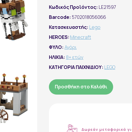
Κωδικός Προϊόντος:
LE21597
Barcode:
5702018056066
Κατασκευαστής:
Lego
HEROES:
Minecraft
ΦΥΛΟ:
Αγόρι
ΗΛΙΚΙΑ:
8+ ετών
ΚΑΤΗΓΟΡΙΑ ΠΑΙΧΝΙΔΙΟΥ:
LEGO
Προσθήκη στο Καλάθι
Δωρεάν μεταφορικά γι