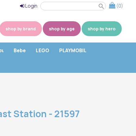
Login
(0)
search
shop by brand
shop by age
shop by hero
σι
Bebe
LEGO
PLAYMOBIL
st Station - 21597