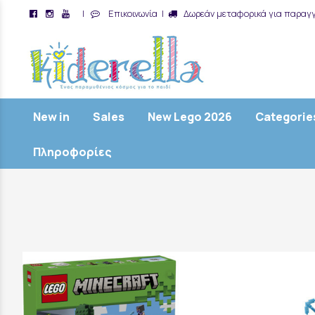
|
Επικοινωνία
|
Δωρεάν μεταφορικά για παραγγ
/
New in
Sales
New Lego 2026
Categorie
Πληροφορίες