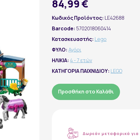
84,99 €
Κωδικός Προϊόντος:
LE42688
Barcode:
5702018060414
Κατασκευαστής:
Lego
ΦΥΛΟ:
Αγόρι
ΗΛΙΚΙΑ:
4 - 7 ετών
ΚΑΤΗΓΟΡΙΑ ΠΑΙΧΝΙΔΙΟΥ:
LEGO
Προσθήκη στο Καλάθι
Δωρεάν μεταφορικά για