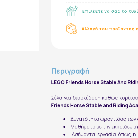
Επιλέξτε να σας το τυλ
Αλλαγή του προϊόντος σ
Εγγραφή στο Newsletter
Περιγραφή
LEGO Friends Horse Stable And Rid
Σέλα για διασκέδαση καθώς κορίτσι
Friends Horse Stable and Riding A
Δυνατότητα φροντίδας των αλό
Μαθήματα με την εκπαιδευτή 
Ασήμαντα εργασία όπως η 
εγγραφή