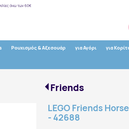
ελίες άνω των 60€
s
Ρουχισμός & Αξεσουάρ
για Αγόρι
για Κορίτ
Friends
LEGO Friends Horse
- 42688