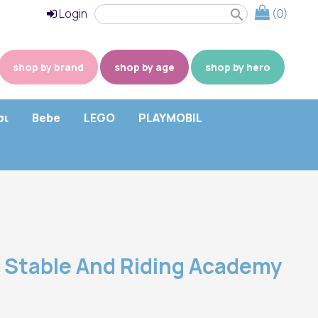
Login
(0)
search
shop by brand
shop by age
shop by hero
σι
Bebe
LEGO
PLAYMOBIL
 Stable And Riding Academy