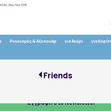
ελίες άνω των 60€
s
Ρουχισμός & Αξεσουάρ
για Αγόρι
για Κορίτ
Friends
Εγγραφή στο Newsletter