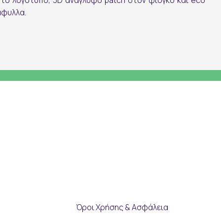
στο λογότυπο, 3D ανάγλυφο patch στον φιόγκο και eco
άφυλλα.
Όροι Χρήσης & Ασφάλεια