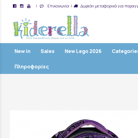
|
Επικοινωνία
|
Δωρεάν μεταφορικά για παραγγ
/
New in
Sales
New Lego 2026
Categorie
Πληροφορίες