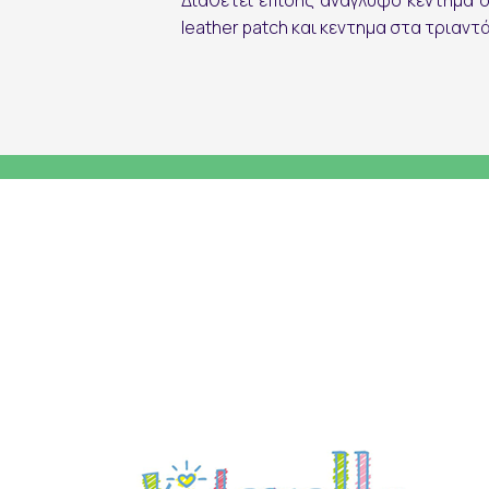
Διαθέτει επίσης ανάγλυφο κέντημα 
leather patch και κεντημα στα τριαντ