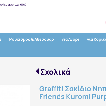
ελίες άνω των 60€
s
Ρουχισμός & Αξεσουάρ
για Αγόρι
για Κορίτ
Σχολικά
Graffiti Σακίδιο Νηπ
Friends Kuromi Pur