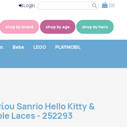
Login
(0)
search
shop by brand
shop by age
shop by hero
σι
Bebe
LEGO
PLAYMOBIL
ίου Sanrio Hello Kitty &
ple Laces - 252293