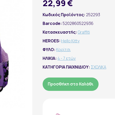
22,99 €
Κωδικός Προϊόντος:
252293
Barcode:
5202860522936
Κατασκευαστής:
Graffiti
HEROES:
Hello Kitty
ΦΥΛΟ:
Κορίτσι
ΗΛΙΚΙΑ:
4 - 7 ετών
ΚΑΤΗΓΟΡΙΑ ΠΑΙΧΝΙΔΙΟΥ:
ΣΧΟΛΙΚΑ
Προσθήκη στο Καλάθι