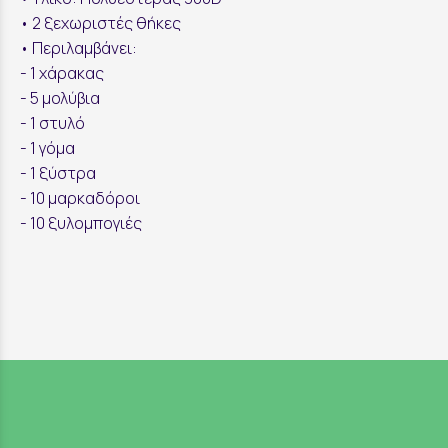
• 2 ξεχωριστές θήκες
• Περιλαμβάνει:
- 1 χάρακας
- 5 μολύβια
- 1 στυλό
- 1 γόμα
- 1 ξύστρα
- 10 μαρκαδόροι
- 10 ξυλομπογιές