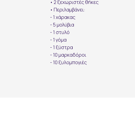
• 2 ξεχωριστές θήκες
• Περιλαμβάνει:
- 1 χάρακας
εγγραφή
- 5 μολύβια
- 1 στυλό
- 1 γόμα
- 1 ξύστρα
- 10 μαρκαδόροι
- 10 ξυλομπογιές