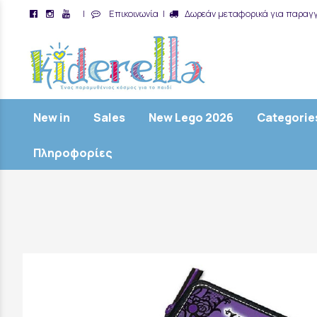
|
Επικοινωνία
|
Δωρεάν μεταφορικά για παραγγ
/
New in
Sales
New Lego 2026
Categorie
Πληροφορίες