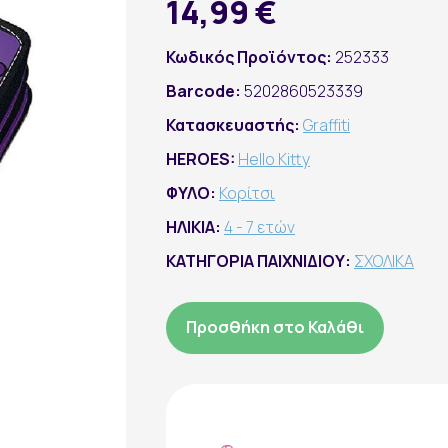
14,99 €
Κωδικός Προϊόντος:
252333
Barcode:
5202860523339
Κατασκευαστής:
Graffiti
HEROES:
Hello Kitty
ΦΥΛΟ:
Κορίτσι
ΗΛΙΚΙΑ:
4 - 7 ετών
ΚΑΤΗΓΟΡΙΑ ΠΑΙΧΝΙΔΙΟΥ:
ΣΧΟΛΙΚΑ
Προσθήκη στο Καλάθι