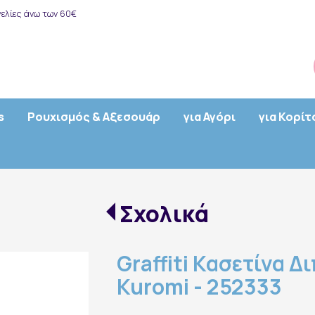
ελίες άνω των 60€
s
Ρουχισμός & Αξεσουάρ
για Αγόρι
για Κορίτ
Σχολικά
Graffiti Κασετίνα Δ
Kuromi - 252333