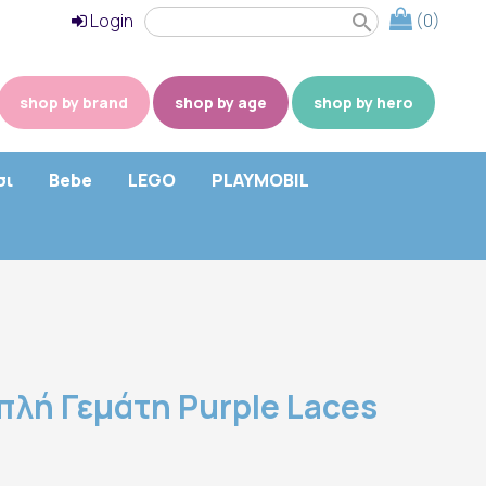
Login
(0)
search
shop by brand
shop by age
shop by hero
σι
Bebe
LEGO
PLAYMOBIL
ιπλή Γεμάτη Purple Laces