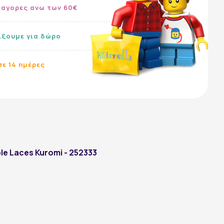
 αγορες ανω των 60€
ίξουμε για δώρο
ε 14 ημέρες
ple Laces Kuromi - 252333
Ακολουθήστε μας: