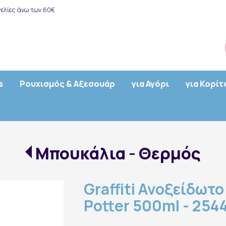
ελίες άνω των 60€
s
Ρουχισμός & Αξεσουάρ
για Αγόρι
για Κορίτ
Μπουκάλια - Θερμός
Graffiti Ανοξείδωτ
Potter 500ml - 254