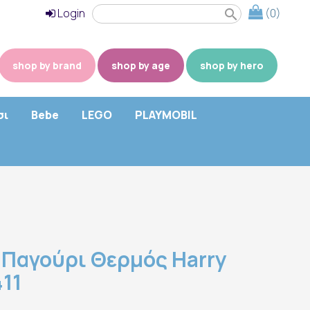
Login
(0)
search
shop by brand
shop by age
shop by hero
σι
Bebe
LEGO
PLAYMOBIL
ο Παγούρι Θερμός Harry
411