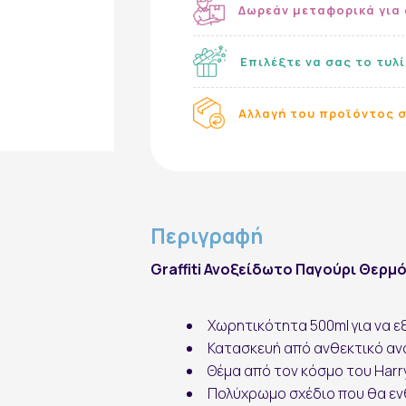
Δωρεάν μεταφορικά για 
Επιλέξτε να σας το τυλ
Αλλαγή του προϊόντος σ
Εγγραφή στο Newsletter
Περιγραφή
Graffiti Ανοξείδωτο Παγούρι Θερμός
Χωρητικότητα 500ml για να εξ
Κατασκευή από ανθεκτικό αν
εγγραφή
Θέμα από τον κόσμο του Harry 
Πολύχρωμο σχέδιο που θα ενθ