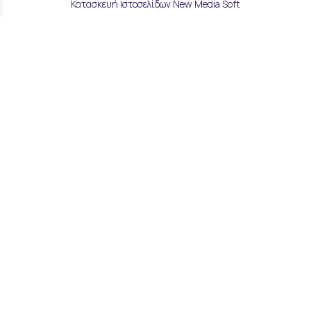
Κατασκευή Ιστοσελίδων New Media Soft
Αποστολές & Επιστροφές
Τρόποι Παραγγελίας & Πληρωμής
Επικοινωνία