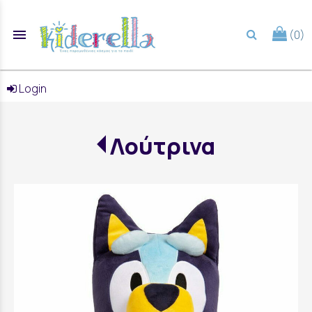
menu
(0)
search
Login
Λούτρινα