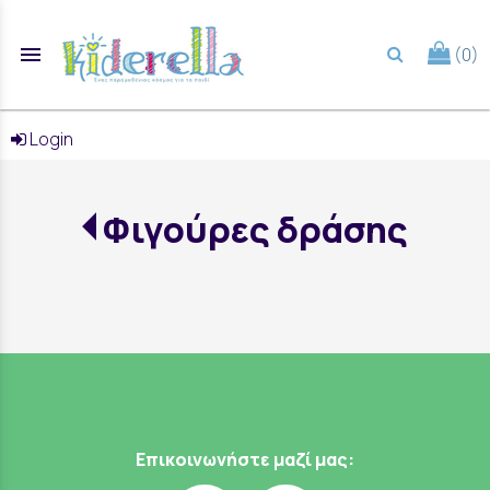
menu
(0)
search
Login
Φιγούρες δράσης
Επικοινωνήστε μαζί μας: