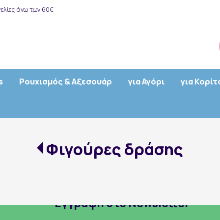
ελίες άνω των 60€
s
Ρουχισμός & Αξεσουάρ
για Αγόρι
για Κορίτ
Φιγούρες δράσης
Εγγραφή στο Newsletter