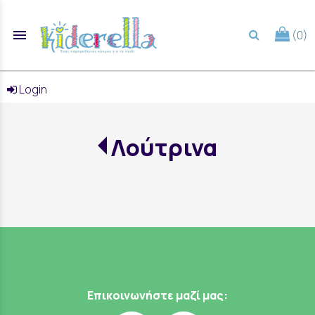
menu
(0)
search
Login
Λούτρινα
Επικοινωνήστε μαζί μας: