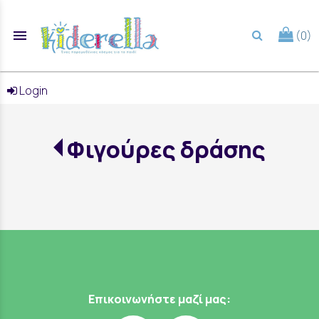
menu
(0)
search
Login
Φιγούρες δράσης
Επικοινωνήστε μαζί μας: