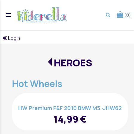
menu
(0)
search
Login
HEROES
Hot Wheels
HW Premium F&F 2010 BMW M5 -JHW62
14,99 €