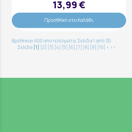
13,99 €
Προσθήκη στο Καλάθι
Βρέθηκαν 600 αποτελέσματα. Σελίδα 1 από 30
Σελίδα
[1]
[2]
[3]
[4]
[5]
[6]
[7]
[8]
[9]
[10]
>
>>