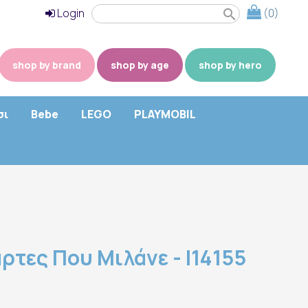
Login
(0)
search
shop by brand
shop by age
shop by hero
σι
Bebe
LEGO
PLAYMOBIL
ρτες Που Μιλάνε - I14155