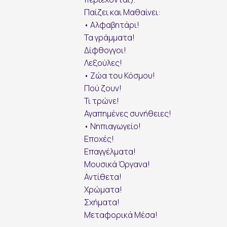
Παίζει και Μαθαίνει:
• Αλφαβητάρι!
Τα γράμματα!
Δίφθογγοι!
Λεξούλες!
• Ζώα του Κόσμου!
Πού ζουν!
Τι τρώνε!
εγγραφή
Αγαπημένες συνήθειες!
• Νηπιαγωγείο!
Εποχές!
Επαγγέλματα!
Μουσικά Όργανα!
Αντίθετα!
Χρώματα!
Σχήματα!
Μεταφορικά Μέσα!