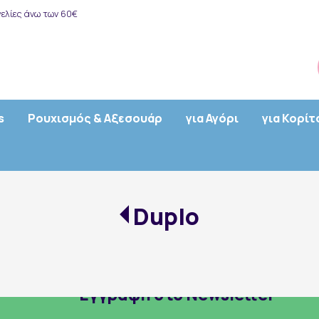
ελίες άνω των 60€
s
Ρουχισμός & Αξεσουάρ
για Αγόρι
για Κορίτ
Duplo
Εγγραφή στο Newsletter