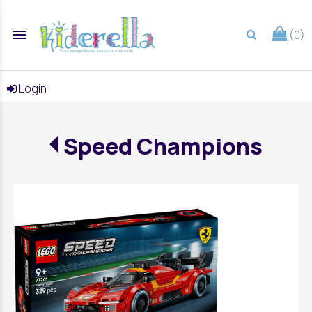
menu
(0)
search
Login
Speed Champions