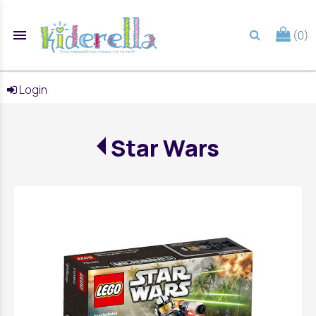
menu
(0)
search
Login
Star Wars