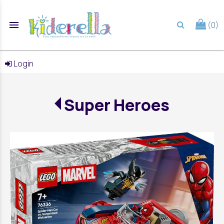
menu
(0)
search
Login
Super Heroes