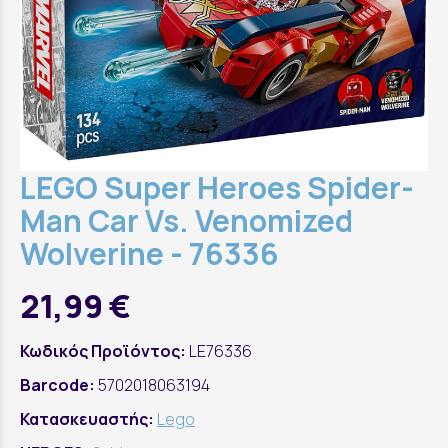
LEGO Super Heroes Spider-
Man Car Vs. Venomized
Wolverine - 76336
21,99 €
Κωδικός Προϊόντος:
LE76336
Barcode:
5702018063194
Κατασκευαστής:
Lego