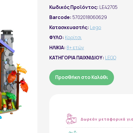
Κωδικός Προϊόντος:
LE42705
Barcode:
5702018060629
Κατασκευαστής:
Lego
ΦΥΛΟ:
Κορίτσι
ΗΛΙΚΙΑ:
8+ ετών
ΚΑΤΗΓΟΡΙΑ ΠΑΙΧΝΙΔΙΟΥ:
LEGO
Προσθήκη στο Καλάθι
Δωρεάν μεταφορικά γι