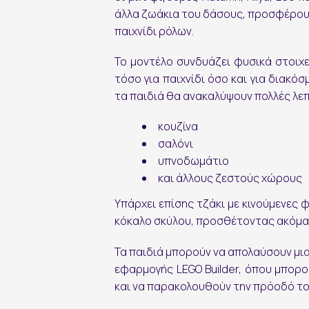
Εγγραφή στο Newsletter
άλλα ζωάκια του δάσους, προσφέρουν
παιχνίδι ρόλων.
Το μοντέλο συνδυάζει φυσικά στοιχε
τόσο για παιχνίδι όσο και για διακό
τα παιδιά θα ανακαλύψουν πολλές λε
κουζίνα
σαλόνι
υπνοδωμάτιο
εγγραφή
και άλλους ζεστούς χώρους
Υπάρχει επίσης τζάκι με κινούμενες 
κόκαλο σκύλου, προσθέτοντας ακόμα 
Τα παιδιά μπορούν να απολαύσουν μια
εφαρμογής
LEGO Builder
, όπου μπορο
και να παρακολουθούν την πρόοδό το