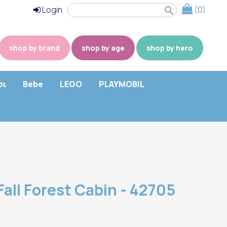
Login
(0)
search
shop by brand
shop by age
shop by hero
σι
Bebe
LEGO
PLAYMOBIL
all Forest Cabin - 42705