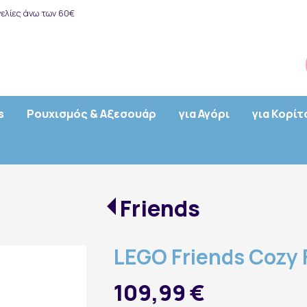
ελίες άνω των 60€
s
Ρουχισμός & Αξεσουάρ
για Αγόρι
για Κορίτ
Friends
LEGO Friends Cozy F
109,99 €