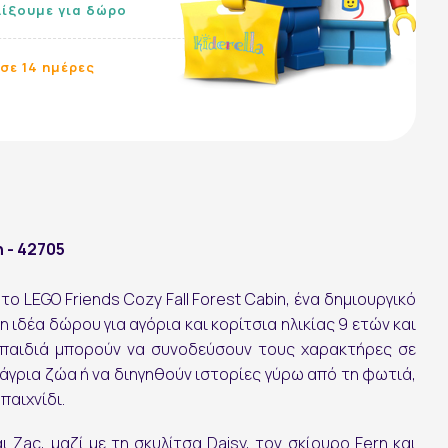
λίξουμε για δώρο
σε 14 ημέρες
n - 42705
ο LEGO Friends Cozy Fall Forest Cabin, ένα δημιουργικό
 ιδέα δώρου για αγόρια και κορίτσια ηλικίας 9 ετών και
 παιδιά μπορούν να συνοδεύσουν τους χαρακτήρες σε
άγρια ζώα ή να διηγηθούν ιστορίες γύρω από τη φωτιά,
παιχνίδι.
αι Zac, μαζί με τη σκυλίτσα Daisy, τον σκίουρο Fern και