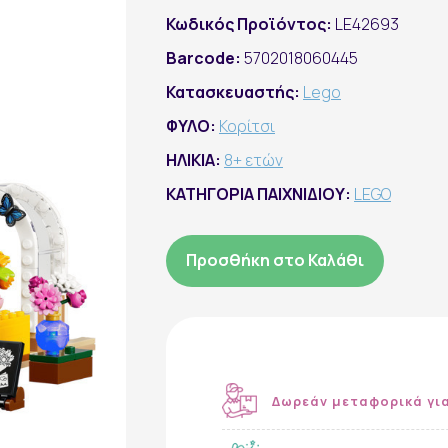
Κωδικός Προϊόντος:
LE42693
Barcode:
5702018060445
Κατασκευαστής:
Lego
ΦΥΛΟ:
Κορίτσι
ΗΛΙΚΙΑ:
8+ ετών
ΚΑΤΗΓΟΡΙΑ ΠΑΙΧΝΙΔΙΟΥ:
LEGO
Προσθήκη στο Καλάθι
Δωρεάν μεταφορικά γι