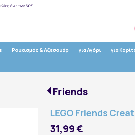
ελίες άνω των 60€
s
Ρουχισμός & Αξεσουάρ
για Αγόρι
για Κορίτ
Friends
LEGO Friends Creat
31,99 €