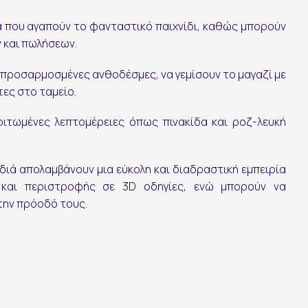
ιά που αγαπούν το φανταστικό παιχνίδι, καθώς μπορούν
 και πωλήσεων.
Ακολουθήστε μας:
 προσαρμοσμένες ανθοδέσμες, να γεμίσουν το μαγαζί με
ες στο ταμείο.
ιτωμένες λεπτομέρειες όπως πινακίδα και ροζ-λευκή
ιδιά απολαμβάνουν μια εύκολη και διαδραστική εμπειρία
 και περιστροφής σε 3D οδηγίες, ενώ μπορούν να
την πρόοδό τους.