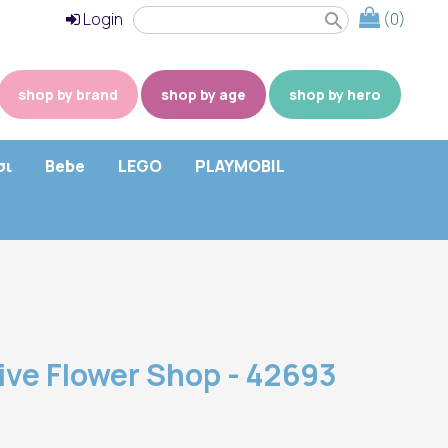
Login
(0)
search
shop by brand
shop by age
shop by hero
σι
Bebe
LEGO
PLAYMOBIL
ive Flower Shop - 42693