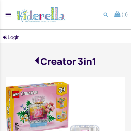
menu
(0)
search
Login
Creator 3in1