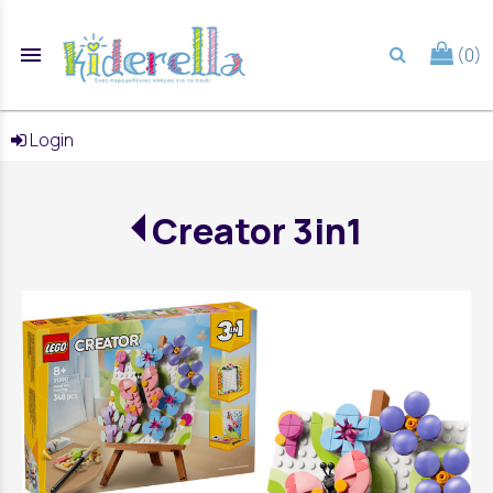
menu
(0)
search
Login
Creator 3in1