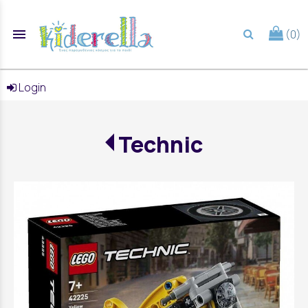
menu
(0)
search
Login
Technic