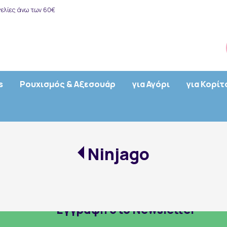
ελίες άνω των 60€
s
Ρουχισμός & Αξεσουάρ
για Αγόρι
για Κορίτ
Ninjago
Εγγραφή στο Newsletter