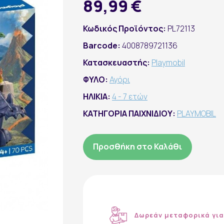
89,99 €
Κωδικός Προϊόντος:
PL72113
Barcode:
4008789721136
Κατασκευαστής:
Playmobil
ΦΥΛΟ:
Αγόρι
ΗΛΙΚΙΑ:
4 - 7 ετών
ΚΑΤΗΓΟΡΙΑ ΠΑΙΧΝΙΔΙΟΥ:
PLAYMOBIL
Προσθήκη στο Καλάθι
Δωρεάν μεταφορικά για