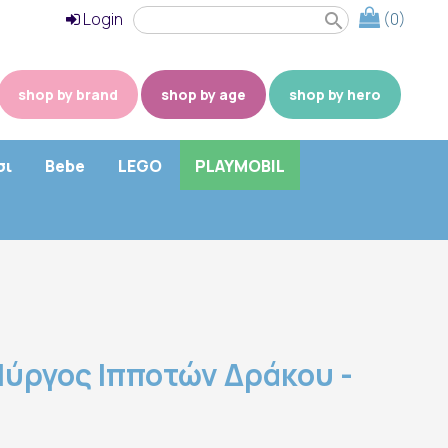
Login
(0)
search
shop by brand
shop by age
shop by hero
σι
Bebe
LEGO
PLAYMOBIL
Πύργος Ιπποτών Δράκου -