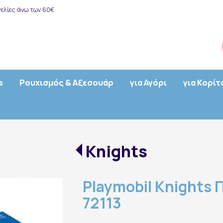
ελίες άνω των 60€
s
Ρουχισμός & Αξεσουάρ
για Αγόρι
για Κορίτ
Knights
Playmobil Knights 
72113