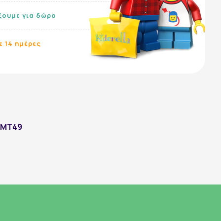
ίξουμε για δώρο
ε 14 ημέρες
Ακολουθήστε μας:
 JMT49