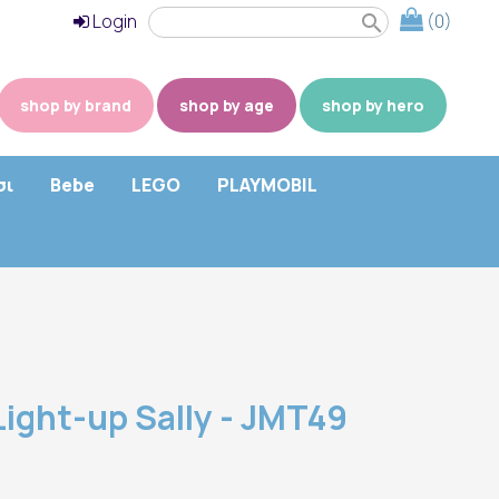
Login
(0)
search
shop by brand
shop by age
shop by hero
σι
Bebe
LEGO
PLAYMOBIL
Light-up Sally - JMT49