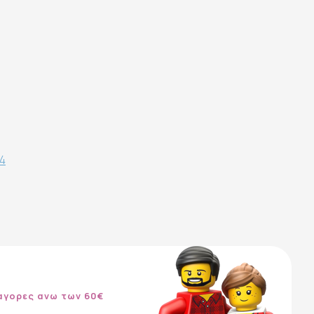
64
αγορες ανω των 60€