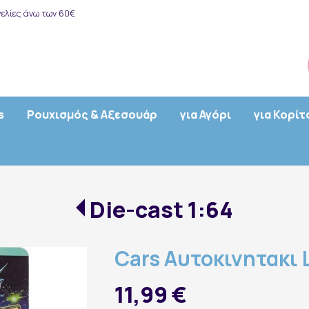
ελίες άνω των 60€
s
Ρουχισμός & Αξεσουάρ
για Αγόρι
για Κορίτ
Die-cast 1:64
Cars Αυτοκινητακι 
11,99 €