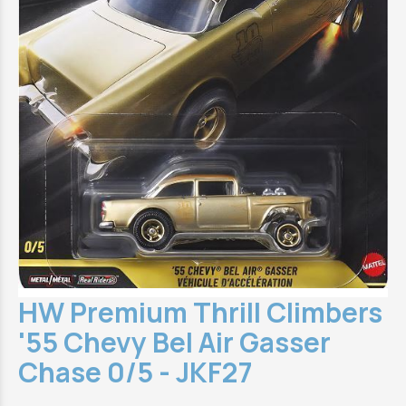
HW Premium Thrill Climbers
'55 Chevy Bel Air Gasser
Chase 0/5 - JKF27