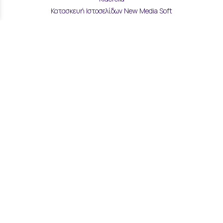
Κατασκευή Ιστοσελίδων New Media Soft
Αποστολές & Επιστροφές
Τρόποι Παραγγελίας & Πληρωμής
Επικοινωνία
Μάθετε για εμάς
Όροι Χρήσης & Ασφάλεια