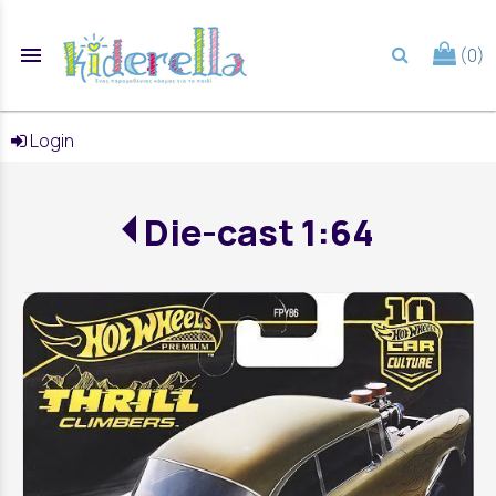
menu
(0)
search
Login
Die-cast 1:64