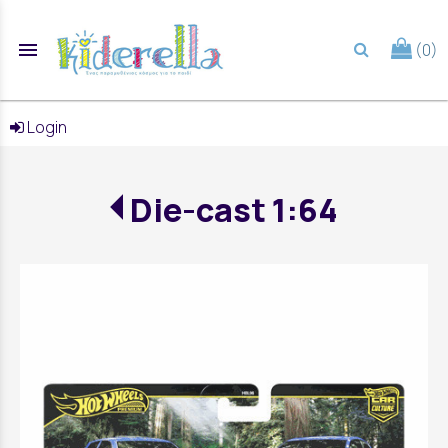
menu
(0)
search
Login
Die-cast 1:64