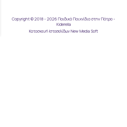
Copyright © 2018 - 2026 Παιδικά Παιχνίδια στην Πάτρα -
Kiderella
Κατασκευή Ιστοσελίδων New Media Soft
Αποστολές & Επιστροφές
Τρόποι Παραγγελίας & Πληρωμής
Επικοινωνία
Μάθετε για εμάς
Όροι Χρήσης & Ασφάλεια
Πολιτική Απορρήτου