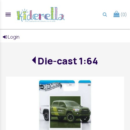
menu
(0)
search
Login
Die-cast 1:64