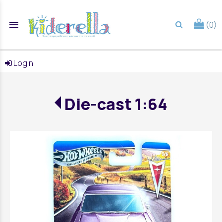
menu
(0)
search
Login
Die-cast 1:64