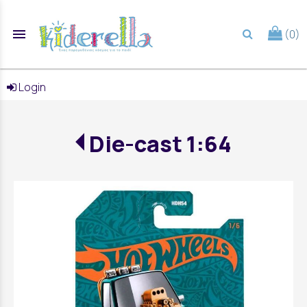
menu
(0)
search
Login
Die-cast 1:64